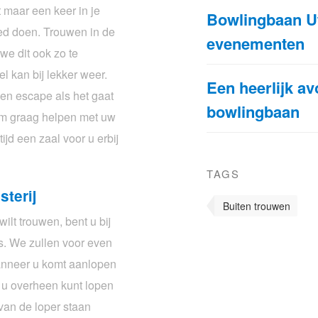
t maar een keer in je
Bowlingbaan Ut
oed doen. Trouwen in de
evenementen
we dit ook zo te
l kan bij lekker weer.
Een heerlijk av
en escape als het gaat
bowlingbaan
om graag helpen met uw
jd een zaal voor u erbij
TAGS
sterij
Buiten trouwen
ilt trouwen, bent u bij
s. We zullen voor even
Wanneer u komt aanlopen
r u overheen kunt lopen
van de loper staan