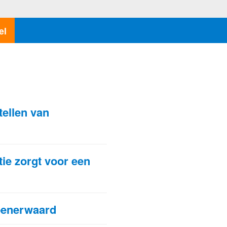
el
N
tellen van
tie zorgt voor een
penerwaard