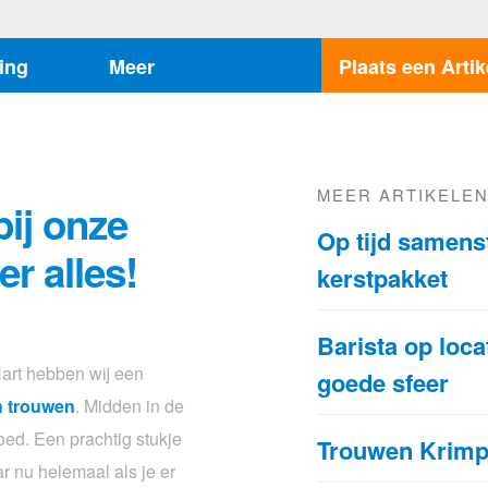
ing
Meer
Plaats een Artik
MEER ARTIKELE
ij onze
Op tijd samens
er alles!
kerstpakket
Barista op loca
art hebben wij een
goede sfeer
n trouwen
. Midden in de
oed. Een prachtig stukje
Trouwen Krim
ar nu helemaal als je er