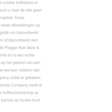
m unieke koffiebars of
 kunt u naar de site gaan
oungebar. Deze
m waar afbeeldingen op
elijk om bijvoorbeeld
m of bijvoorbeeld een
s de Piaggo Ape deze is
ents en is een echte
k op het gebied van een
iale wensen hebben dan
mpany zodat er gekeken
arista Company heeft al
e koffievoorziening op
arista op locatie kunt