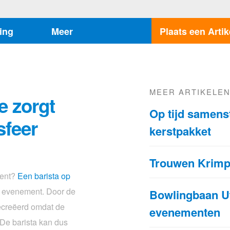
ing
Meer
Plaats een Artik
MEER ARTIKELE
e zorgt
Op tijd samens
sfeer
kerstpakket
Trouwen Krim
ment?
Een barista op
w evenement. Door de
Bowlingbaan Ut
gecreëerd omdat de
evenementen
. De barista kan dus