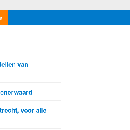
el
N
tellen van
penerwaard
recht, voor alle